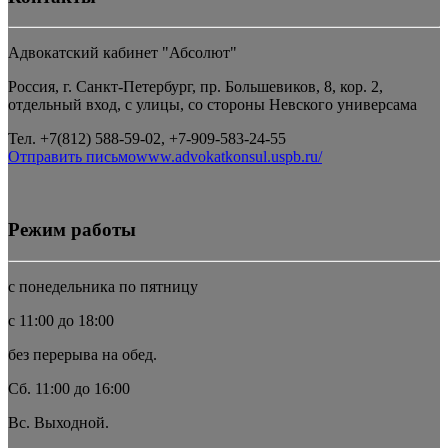
Адвокатский кабинет "Абсолют"
Россия, г. Санкт-Петербург, пр. Большевиков, 8, кор. 2,
отдельный вход, с улицы, со стороны Невского универсама
Тел. +7(812) 588-59-02, +7-909-583-24-55
Отправить письмо
www.advokatkonsul.uspb.ru/
Режим работы
с понедельника по пятницу
с 11:00 до 18:00
без перерыва на обед.
Сб. 11:00 до 16:00
Вс. Выходной.