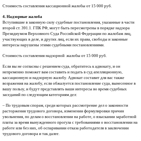
Стоимость составления кассационной жалобы от 15 000 руб.
4. Надзорные жалоба
Вступившие в законную силу судебные постановления, указанные в части
второй ст. 391.1. ГПК РФ, могут быть пересмотрены в порядке надзора
Президиумом Верховного Суда Российской Федерации по жалобам лиц,
участвующих в деле, и других лиц, если их права, свободы и законные
интересы нарушены этими судебными постановлениями.
Стоимость составления надзорной жалобы от 15 000 руб.
Если вы не согласны с решением суда, обратитесь к адвокату, и он
непременно поможет вам составить и подать в суд апелляционную,
кассационную и надзорную жалобу. Адвокат составит для вас также
возражения на жалобу, если обжалуется постановление суда, вынесенное в
вашу пользу, и будут представлять ваши интересы во время судебных
заседаний по следующим категориям дел:
– По трудовым спорам, среди которых рассмотрение дел о законности
расторжения трудового договора, изменении формулировки причин
увольнения, по делам о восстановлении на работе, о взыскании заработной
платы за время вынужденного прогула с требованиями о восстановлении на
работе или без них, об оспаривании отказа работодателя в заключении
трудового договора и так далее.