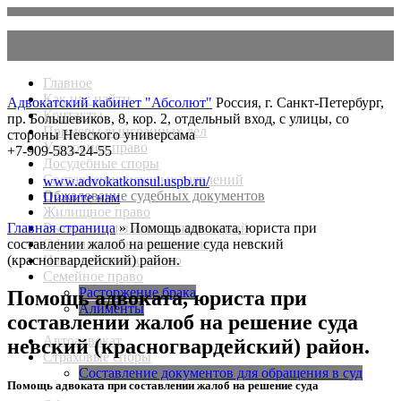
Главное
Как нас найти
Адвокатский кабинет "Абсолют"
Россия, г. Санкт-Петербург,
Контакты
пр. Большевиков, 8, кор. 2, отдельный вход, с улицы, со
Примеры выигранных дел
стороны Невского универсама
Уголовное право
+7-909-583-24-55
Досудебные споры
Составление исковых заявлений
www.advokatkonsul.uspb.ru/
Обжалование судебных документов
Пишите нам
Жилищное право
Главная страница
Выселение из жилых помещений
» Помощь адвоката, юриста при
составлении жалоб на решение суда невский
Оформление недвижности
(красногвардейский) район.
Наследственное право
Семейное право
Расторжение брака
Помощь адвоката, юриста при
Алименты
составлении жалоб на решение суда
Автоадвокат
невский (красногвардейский) район.
Страховые споры
Составление документов для обращения в суд
Помощь адвоката при составлении жалоб на решение суда