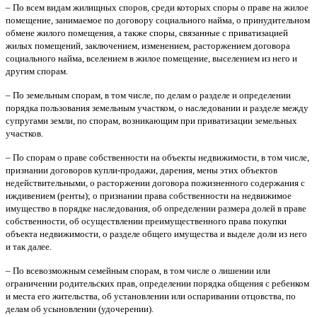
– По всем видам жилищных споров, среди которых споры о праве на жилое
помещение, занимаемое по договору социального найма, о принудительном
обмене жилого помещения, а также споры, связанные с приватизацией
жилых помещений, заключением, изменением, расторжением договора
социального найма, вселением в жилое помещение, выселением из него и
другим спорам.
– По земельным спорам, в том числе, по делам о разделе и определении
порядка пользования земельным участком, о наследовании и разделе между
супругами земли, по спорам, возникающим при приватизации земельных
участков.
– По спорам о праве собственности на объекты недвижимости, в том числе,
признании договоров купли-продажи, дарения, мены этих объектов
недействительными, о расторжении договора пожизненного содержания с
иждивением (ренты); о признании права собственности на недвижимое
имущество в порядке наследования, об определении размера долей в праве
собственности, об осуществлении преимущественного права покупки
объекта недвижимости, о разделе общего имущества и выделе доли из него
и так далее.
– По всевозможным семейным спорам, в том числе о лишении или
ограничении родительских прав, определении порядка общения с ребенком
и места его жительства, об установлении или оспаривании отцовства, по
делам об усыновлении (удочерении).