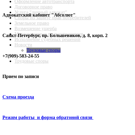
Оформление автотранспорта
Договорное право
Услуга "личный адвокат"
Адвокатский кабинет "Абсолют"
Споры по защите прав потребителей
Земельное право
Возмещение ущерба
Миграционные правоотношения
Санкт-Петербург, пр. Большевиков, д. 8, корп. 2
Исполнение судебных решений
Новости
Трудовые споры
+7(909)-583-24-55
Трудовые споры
Прием по записи
Схема проезда
Режим работы и форма обратоной связи