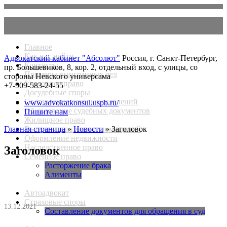
Главное
Как нас найти
Адвокатский кабинет "Абсолют"
Россия, г. Санкт-Петербург,
Контакты
пр. Большевиков, 8, кор. 2, отдельный вход, с улицы, со
Примеры выигранных дел
стороны Невского универсама
Уголовное право
+7-909-583-24-55
Досудебные споры
Составление исковых заявлений
www.advokatkonsul.uspb.ru/
Обжалование судебных документов
Пишите нам
Жилищное право
Главная страница
Выселение из жилых помещений
»
Новости
» Заголовок
Оформление недвижности
Наследственное право
Заголовок
Семейное право
Расторжение брака
Алименты
Автоадвокат
Страховые споры
13.12.2021
Составление документов для обращения в суд